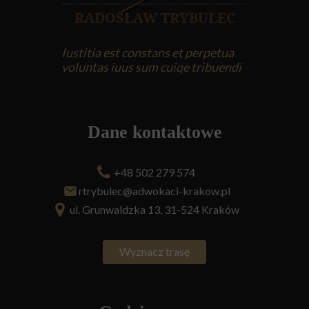
Iustitia est constans et perpetua
voluntas iuus sum cuiqe tribuendi
Dane kontaktowe
+48 502 279 574
rtrybulec@adwokaci-krakow.pl
ul. Grunwaldzka 13, 31-524 Kraków
Wyznacz trasę