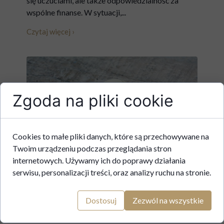
się uczuciami, ale także odpowiedzialność za
wspólne finanse. W sytuacji,...
Czytaj więcej ›
Zgoda na pliki cookie
Cookies to małe pliki danych, które są przechowywane na
Twoim urządzeniu podczas przeglądania stron
internetowych. Używamy ich do poprawy działania
serwisu, personalizacji treści, oraz analizy ruchu na stronie.
Dostosuj
Zezwól na wszystkie
Co robić w przypadku
tymczasowego aresztowania?