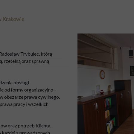
w Krakowie
Radosław Trybulec, którą
ą, rzetelną oraz sprawną
dzenia obsługi
ie od formy organizacyjno –
h w obszarze prawa cywilnego,
prawa pracy i wszelkich
esów oraz potrzeb Klienta,
o każdej z prowadzonych