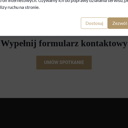
tron internetowych. Używamy ich do poprawy działania serwisu, pe
+48 502 279 574​
lizy ruchu na stronie.
Dostosuj
Zezwól 
LUB
Wypełnij formularz kontaktowy
UMÓW SPOTKANIE