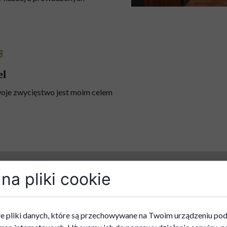
el
oje zwycięstwo jest moim celem
na pliki cookie
Zadzwoń do mnie
e pliki danych, które są przechowywane na Twoim urządzeniu po