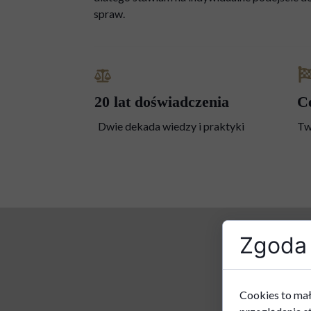
spraw.
20 lat doświadczenia
C
Dwie dekada wiedzy i praktyki
Tw
Zgoda 
Cookies to mał